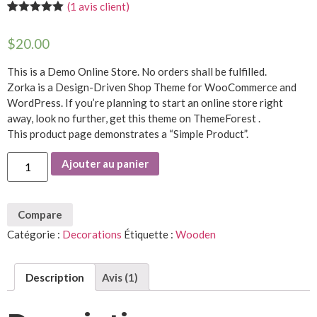
(
1
avis client)
Noté
1
5.00
sur 5
$
20.00
basé sur
notation
client
This is a Demo Online Store. No orders shall be fulfilled.
Zorka is a Design-Driven Shop Theme for WooCommerce and
WordPress. If you’re planning to start an online store right
away, look no further, get this theme on ThemeForest .
This product page demonstrates a “Simple Product”.
quantité
Ajouter au panier
de
Wooden
Hand
Compare
Catégorie :
Decorations
Étiquette :
Wooden
Description
Avis (1)