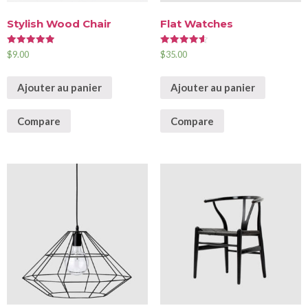
Stylish Wood Chair
Flat Watches
Note
Note
$
9.00
$
35.00
5.00
4.67
sur 5
sur 5
Ajouter au panier
Ajouter au panier
Compare
Compare